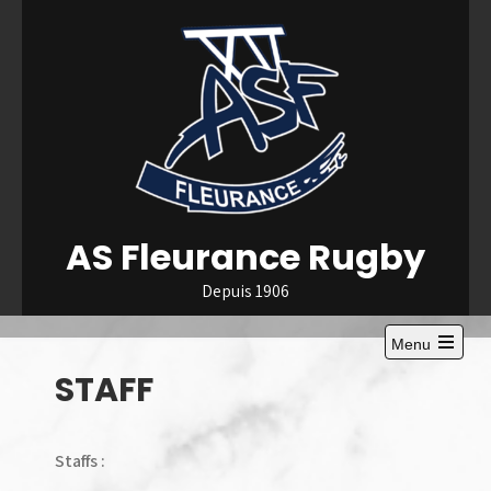
Skip
to
content
AS Fleurance Rugby
Depuis 1906
Menu
Open
STAFF
the
main
menu
Staffs :