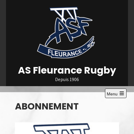
Skip
to
content
AS Fleurance Rugby
Depuis 1906
Menu
Open
ABONNEMENT
the
main
menu