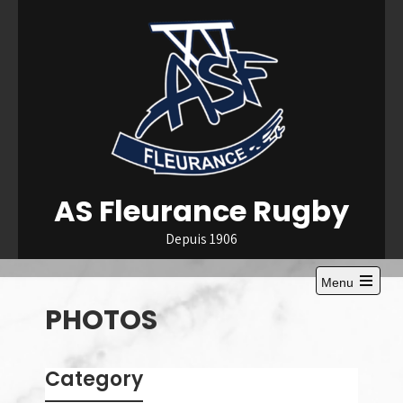
Skip
to
content
AS Fleurance Rugby
Depuis 1906
Menu
Open
PHOTOS
the
main
menu
Category