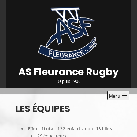
Skip
to
content
AS Fleurance Rugby
Depuis 1906
Menu
Open
LES ÉQUIPES
the
main
menu
Effectif total : 122 enfants, dont 13 filles
29 éducateurs