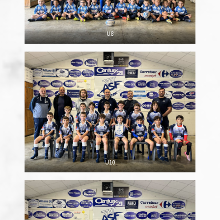
U8
U10