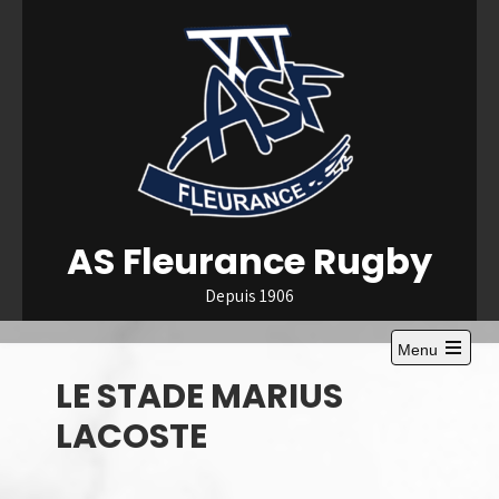
Skip
to
content
AS Fleurance Rugby
Depuis 1906
Menu
Open
LE STADE MARIUS
the
main
menu
LACOSTE