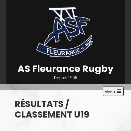
Skip
to
content
AS Fleurance Rugby
Depuis 1906
Menu
Open
RÉSULTATS /
the
main
menu
CLASSEMENT U19